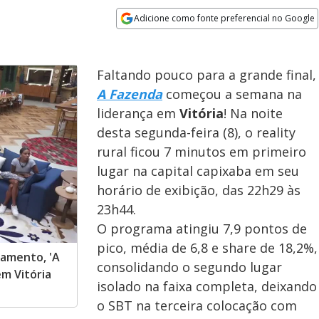
Adicione como fonte preferencial no Google
Opens in new window
Faltando pouco para a grande final,
A Fazenda
começou a semana na
liderança em
Vitória
! Na noite
desta segunda-feira (8), o reality
rural ficou 7 minutos em primeiro
lugar na capital capixaba em seu
horário de exibição, das 22h29 às
23h44.
O programa atingiu 7,9 pontos de
pico, média de 6,8 e share de 18,2%,
tamento, 'A
consolidando o segundo lugar
m Vitória
isolado na faixa completa, deixando
o SBT na terceira colocação com