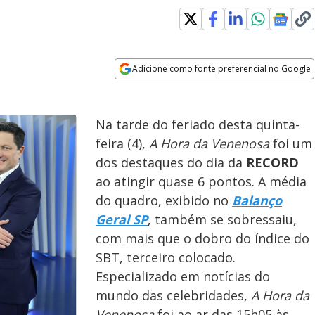
Adicione como fonte preferencial no Google
Opens in new window
Na tarde do feriado desta quinta-
feira (4),
A Hora da Venenosa
foi um
dos destaques do dia da
RECORD
ao atingir quase 6 pontos. A média
do quadro, exibido no
Balanço
Geral SP
, também se sobressaiu,
com mais que o dobro do índice do
SBT, terceiro colocado.
Especializado em notícias do
mundo das celebridades,
A Hora da
Venenosa
foi ao ar das 15h05 às