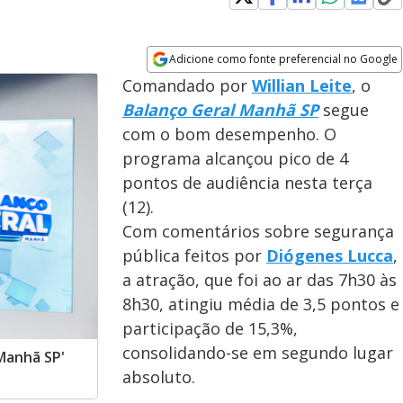
Adicione como fonte preferencial no Google
Opens in new window
Comandado por
Willian Leite
, o
Balanço Geral Manhã SP
segue
com o bom desempenho. O
programa alcançou pico de 4
pontos de audiência nesta terça
(12).
Com comentários sobre segurança
pública feitos por
Diógenes Lucca
,
a atração, que foi ao ar das 7h30 às
8h30, atingiu média de 3,5 pontos e
participação de 15,3%,
consolidando-se em segundo lugar
 Manhã SP'
absoluto.