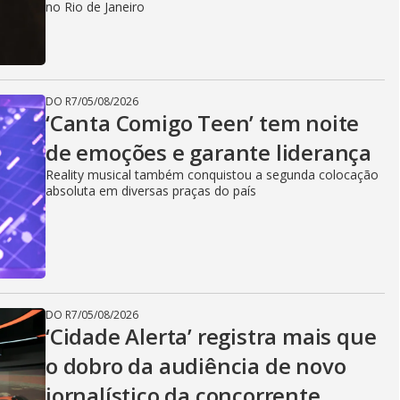
i
no Rio de Janeiro
d
DO R7
/
05/08/2026
e
‘Canta Comigo Teen’ tem noite
de emoções e garante liderança
Reality musical também conquistou a segunda colocação
o
absoluta em diversas praças do país
DO R7
/
05/08/2026
‘Cidade Alerta’ registra mais que
o dobro da audiência de novo
jornalístico da concorrente