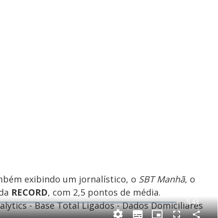
mbém exibindo um jornalístico, o
SBT Manhã
, o
 da
RECORD
, com 2,5 pontos de média.
R
-
5:43
lytics - Base Total Ligados - Dados Domiciliares
e