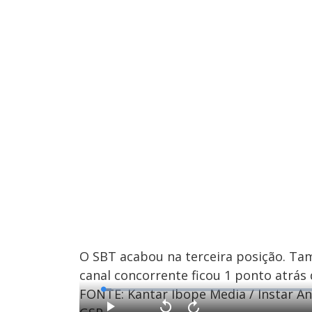
O SBT acabou na terceira posição. Ta
canal concorrente ficou 1 ponto atrás
FONTE: Kantar Ibope Media / Instar Ana
L
o
a