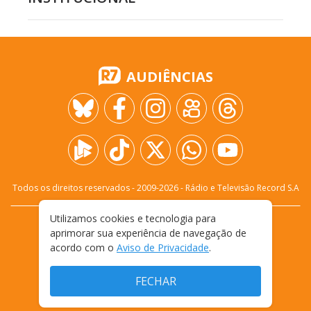
AUDIÊNCIAS
Todos os direitos reservados - 2009-
2026
- Rádio e Televisão Record S.A
Utilizamos cookies e tecnologia para
CARREIRA
FALE CONOSCO
PRIVACIDADE
aprimorar sua experiência de navegação de
TERMOS E CONDIÇÕES DE USO
acordo com o
Aviso de Privacidade
.
FECHAR