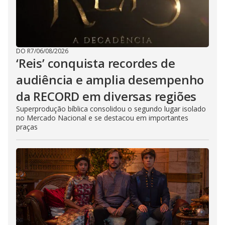
DO R7
/
06/08/2026
‘Reis’ conquista recordes de
audiência e amplia desempenho
da RECORD em diversas regiões
Superprodução bíblica consolidou o segundo lugar isolado
no Mercado Nacional e se destacou em importantes
praças