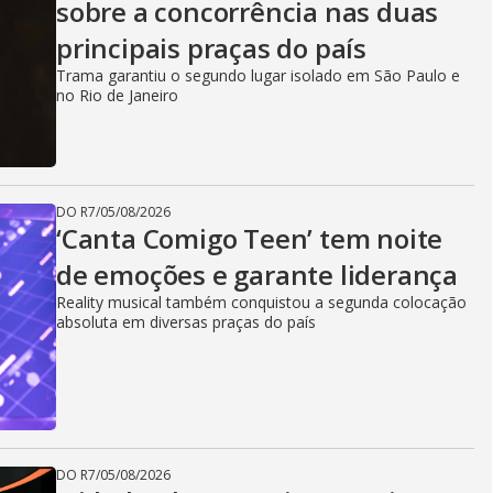
V
sobre a concorrência nas duas
principais praças do país
i
Trama garantiu o segundo lugar isolado em São Paulo e
no Rio de Janeiro
d
DO R7
/
05/08/2026
e
‘Canta Comigo Teen’ tem noite
de emoções e garante liderança
Reality musical também conquistou a segunda colocação
o
absoluta em diversas praças do país
DO R7
/
05/08/2026