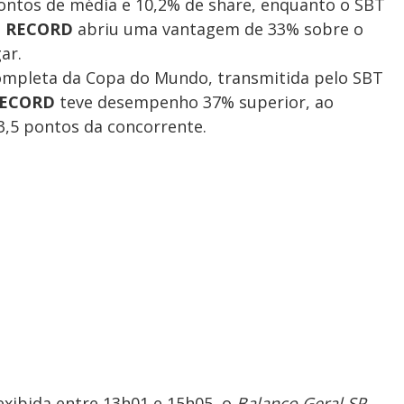
pontos de média e 10,2% de share, enquanto o SBT
a
RECORD
abriu uma vantagem de 33%
sobre o
ar.
ompleta da
Copa do Mundo, transmitida pelo SBT
ECORD
teve desempenho 37% superior, ao
 3,5 pontos da concorrente.
 exibida entre 13h01 e 15h05, o
Balanço Geral SP