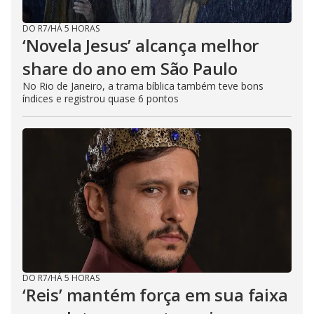
c
t
i
DO R7
/
HÁ 5 HORAS
v
‘Novela Jesus’ alcança melhor
a
t
share do ano em São Paulo
i
n
g
No Rio de Janeiro, a trama bíblica também teve bons
t
índices e registrou quase 6 pontos
h
e
c
l
o
s
e
b
u
t
t
o
n
.
DO R7
/
HÁ 5 HORAS
‘Reis’ mantém força em sua faixa