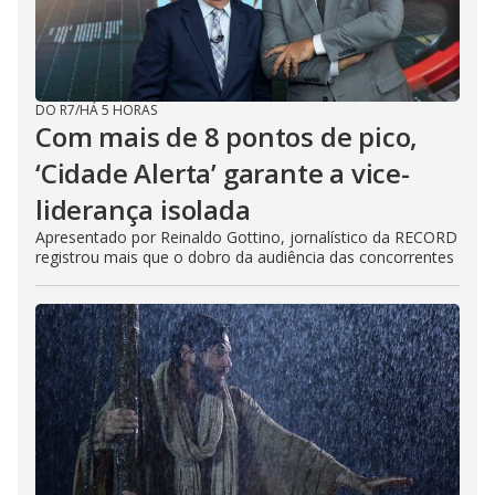
e
c
l
o
s
e
d
DO R7
/
HÁ 5 HORAS
b
Com mais de 8 pontos de pico,
y
p
r
‘Cidade Alerta’ garante a vice-
e
s
liderança isolada
s
i
Apresentado por Reinaldo Gottino, jornalístico da RECORD
n
g
registrou mais que o dobro da audiência das concorrentes
t
h
e
E
s
c
a
p
e
k
e
y
o
r
a