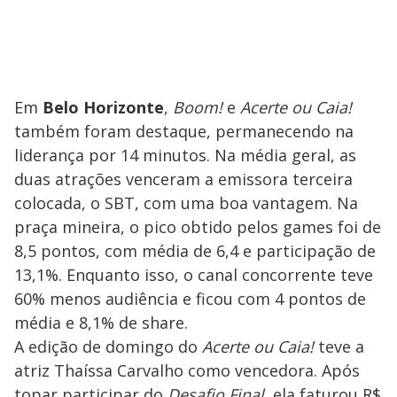
Em
Belo Horizonte
,
Boom!
e
Acerte ou Caia!
também foram destaque, permanecendo na
liderança por 14 minutos. Na média geral, as
duas atrações
venceram a emissora terceira
colocada, o SBT, com uma boa vantagem. Na
praça mineira, o pico obtido pelos games foi de
8,5 pontos, com média de 6,4 e participação de
13,1%. Enquanto isso, o canal concorrente teve
60% menos audiência e ficou com 4 pontos de
média e 8,1% de share.
A edição de domingo do
Acerte ou Caia!
teve a
atriz Thaíssa Carvalho como vencedora. Após
topar participar do
Desafio Final
, ela faturou R$