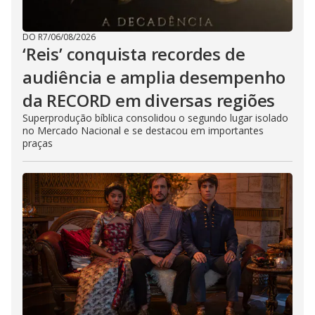
DO R7
/
06/08/2026
‘Reis’ conquista recordes de
audiência e amplia desempenho
da RECORD em diversas regiões
Superprodução bíblica consolidou o segundo lugar isolado
no Mercado Nacional e se destacou em importantes
praças