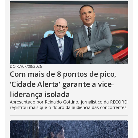
d
e
o
DO R7
/
07/08/2026
Com mais de 8 pontos de pico,
‘Cidade Alerta’ garante a vice-
liderança isolada
Apresentado por Reinaldo Gottino, jornalístico da RECORD
registrou mais que o dobro da audiência das concorrentes