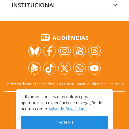
INSTITUCIONAL
AUDIÊNCIAS
Todos os direitos reservados - 2009-
2026
- Rádio e Televisão Record S.A
Utilizamos cookies e tecnologia para
CARREIRA
FALE CONOSCO
PRIVACIDADE
aprimorar sua experiência de navegação de
TERMOS E CONDIÇÕES DE USO
acordo com o
Aviso de Privacidade
.
FECHAR