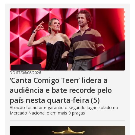
i
d
e
o
DO R7
/
06/08/2026
‘Canta Comigo Teen’ lidera a
audiência e bate recorde pelo
país nesta quarta-feira (5)
Atração foi ao ar e garantiu o segundo lugar isolado no
Mercado Nacional e em mais 9 praças