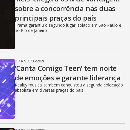
V
sobre a concorrência nas duas
principais praças do país
i
Trama garantiu o segundo lugar isolado em São Paulo e
no Rio de Janeiro
d
DO R7
/
05/08/2026
e
‘Canta Comigo Teen’ tem noite
de emoções e garante liderança
Reality musical também conquistou a segunda colocação
o
absoluta em diversas praças do país