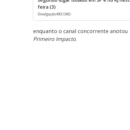
segundo lugar isolado em SP e no RJ nes
feira (3)
Divulgação/RECORD
enquanto o canal concorrente anotou 
Primeiro Impacto
.