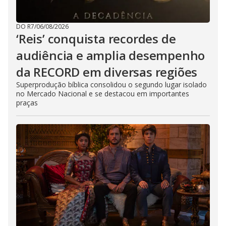
DO R7
/
06/08/2026
‘Reis’ conquista recordes de
audiência e amplia desempenho
da RECORD em diversas regiões
Superprodução bíblica consolidou o segundo lugar isolado
no Mercado Nacional e se destacou em importantes
praças