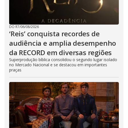
DO R7
/
06/08/2026
‘Reis’ conquista recordes de
audiência e amplia desempenho
da RECORD em diversas regiões
Superprodução bíblica consolidou o segundo lugar isolado
no Mercado Nacional e se destacou em importantes
praças