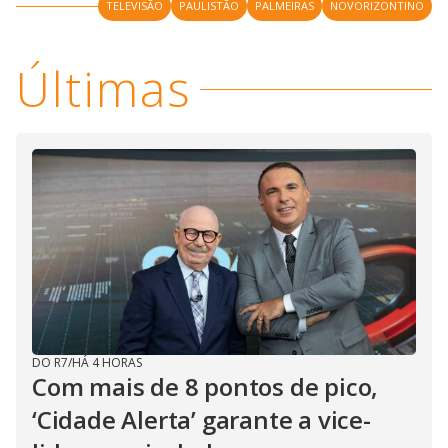
y
TELEVISÃO
PAULISTÃO
PALMEIRAS
NOVORIZONTINO
M
V
u
d
Últimas
o
i
d
e
o
DO R7
/
HÁ 4 HORAS
Com mais de 8 pontos de pico,
‘Cidade Alerta’ garante a vice-