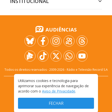
INSTITUCIONAL
AUDIÊNCIAS
Todos os direitos reservados - 2009-
2026
- Rádio e Televisão Record S.A
Utilizamos cookies e tecnologia para
CARREIRA
FALE CONOSCO
PRIVACIDADE
aprimorar sua experiência de navegação de
TERMOS E CONDIÇÕES DE USO
acordo com o
Aviso de Privacidade
.
FECHAR