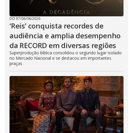
DO R7
/
06/08/2026
‘Reis’ conquista recordes de
audiência e amplia desempenho
da RECORD em diversas regiões
Superprodução bíblica consolidou o segundo lugar isolado
no Mercado Nacional e se destacou em importantes
praças