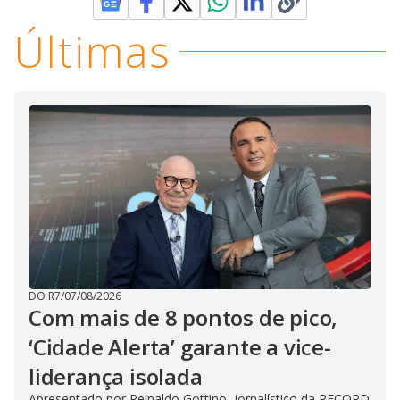
e
Últimas
o
DO R7
/
07/08/2026
Com mais de 8 pontos de pico,
‘Cidade Alerta’ garante a vice-
liderança isolada
Apresentado por Reinaldo Gottino, jornalístico da RECORD