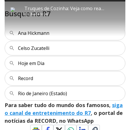
P
V
A
P
F
e
b
o
l
o
v
u
d
t
m
a
l
a
l
:
Truques de Cozinha: Veja como reaproveitar as cascas da laranja
i
p
y
t
n
l
0
Busque no R7
t
a
a
ç
s
.
por
Audiências
l
r
r
a
c
6
e
t
1
r
l
r
0
s
i
0
1
e
%
l
s
0
e
h
e
s
n
a
g
e
r
Ana Hickmann
u
g
n
u
a
d
n
o
d
s
o
s
Celso Zucatelli
y
Hoje em Dia
M
V
u
d
o
Record
i
Rio de Janeiro (Estado)
Para saber tudo do mundo dos famosos,
siga
d
o canal de entretenimento do R7
, o portal de
notícias da RECORD, no WhatsApp