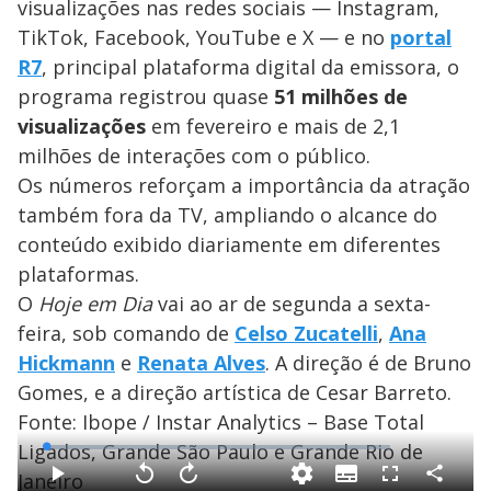
visualizações nas redes sociais — Instagram,
TikTok, Facebook, YouTube e X — e no
portal
R7
, principal plataforma digital da emissora, o
programa registrou quase
51 milhões de
visualizações
em fevereiro e mais de 2,1
milhões de interações com o público.
Os números reforçam a importância da atração
também fora da TV, ampliando o alcance do
conteúdo exibido diariamente em diferentes
plataformas.
O
Hoje em Dia
vai ao ar de segunda a sexta-
feira, sob comando de
Celso Zucatelli
,
Ana
Hickmann
e
Renata Alves
. A direção é de Bruno
Gomes, e a direção artística de Cesar Barreto.
Fonte: Ibope / Instar Analytics – Base Total
Ligados, Grande São Paulo e Grande Rio de
L
o
a
Janeiro
S
d
u
C