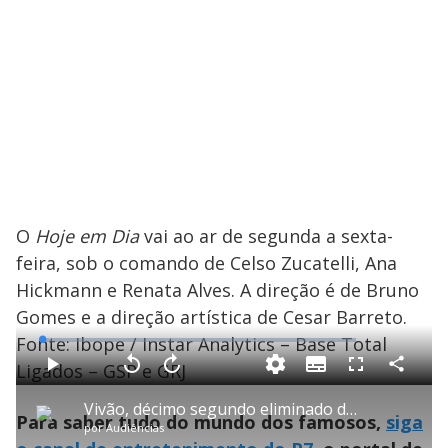
O
Hoje em Dia
vai ao ar de segunda a sexta-
feira, sob o comando de Celso Zucatelli, Ana
Hickmann e Renata Alves. A direção é de Bruno
Gomes e a direção artística de Cesar Barreto.
Fonte: Ibope / Instar Analytics – Base Total
L
o
a
Ligados – GSP e GRJ
S
d
u
C
P
V
A
P
F
e
b
o
l
o
v
u
d
t
m
a
l
a
l
:
Vivão, décimo segundo eliminado da Casa do Patrão, relembra trajetória de protagonista no reality
i
p
y
t
n
l
1
Para saber tudo do mundo dos famosos,
siga
t
a
a
ç
s
.
por
Audiências
l
r
r
a
c
1
e
t
1
r
r
6