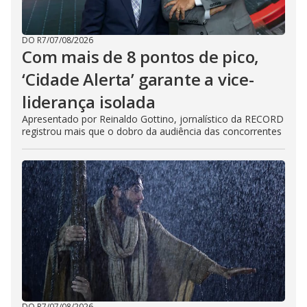
e
DO R7
/
07/08/2026
Com mais de 8 pontos de pico,
o
‘Cidade Alerta’ garante a vice-
liderança isolada
Apresentado por Reinaldo Gottino, jornalístico da RECORD
registrou mais que o dobro da audiência das concorrentes
DO R7
/
07/08/2026