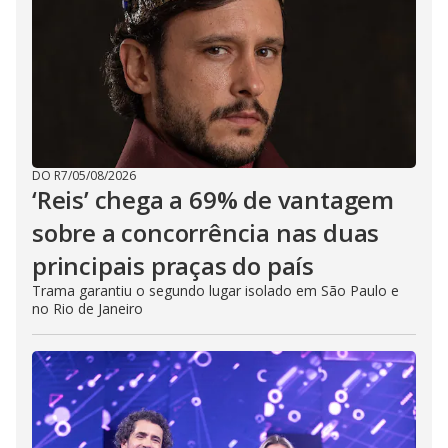
d
e
o
DO R7
/
05/08/2026
‘Reis’ chega a 69% de vantagem
sobre a concorrência nas duas
principais praças do país
Trama garantiu o segundo lugar isolado em São Paulo e
no Rio de Janeiro