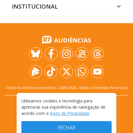
INSTITUCIONAL
AUDIÊNCIAS
Todos os direitos reservados - 2009-
2026
- Rádio e Televisão Record S.A
Utilizamos cookies e tecnologia para
CARREIRA
FALE CONOSCO
PRIVACIDADE
aprimorar sua experiência de navegação de
TERMOS E CONDIÇÕES DE USO
acordo com o
Aviso de Privacidade
.
FECHAR