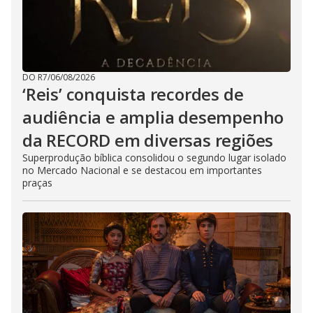
DO R7
/
06/08/2026
‘Reis’ conquista recordes de
audiência e amplia desempenho
da RECORD em diversas regiões
Superprodução bíblica consolidou o segundo lugar isolado
no Mercado Nacional e se destacou em importantes
praças