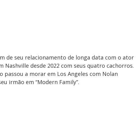
V
i
d
im de seu relacionamento de longa data com o ator
m Nashville desde 2022 com seus quatro cachorros.
ino passou a morar em Los Angeles com Nolan
e
seu irmão em “Modern Family”.
o