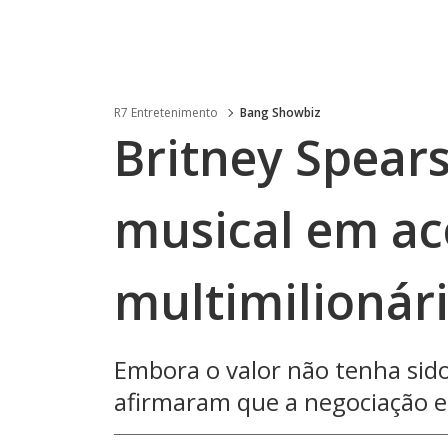
R7 Entretenimento
Bang Showbiz
Britney Spear
musical em a
multimilionár
Embora o valor não tenha sido
afirmaram que a negociação es