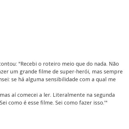
y
V
i
d
e contou: "Recebi o roteiro meio que do nada. Não
zer um grande filme de super-herói, mas sempre
nsei: se há alguma sensibilidade com a qual me
e
 mas aí comecei a ler. Literalmente na segunda
Sei como é esse filme. Sei como fazer isso.'"
o