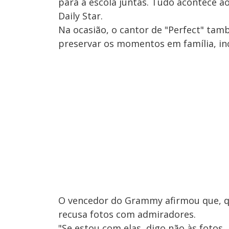
para a escola juntas. Tudo acontece a
Daily Star.
Na ocasião, o cantor de "Perfect" tam
preservar os momentos em família, inc
O vencedor do Grammy afirmou que, q
recusa fotos com admiradores.
"Se estou com elas, digo não às foto