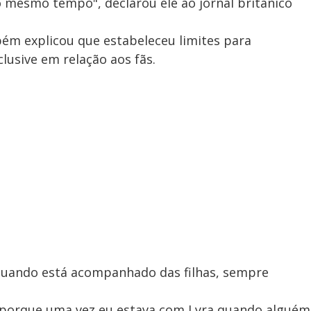
o mesmo tempo", declarou ele ao jornal britânico
bém explicou que estabeleceu limites para
lusive em relação aos fãs.
uando está acompanhado das filhas, sempre
s, porque uma vez eu estava com Lyra quando alguém