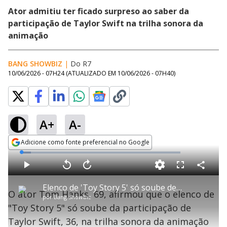
Ator admitiu ​ter ficado surpreso ao saber da
participação de Taylor Swift​ na trilha sonora da
animação
BANG SHOWBIZ
|
Do R7
10/06/2026 - 07H24
(ATUALIZADO EM
10/06/2026 - 07H40
)
A+
A-
Adicione como fonte preferencial no Google
Opens in new window
L
o
a
d
C
P
V
A
P
F
e
o
l
o
v
u
d
m
a
l
a
l
:
Elenco de 'Toy Story 5' só soube de música de Taylor Swift no dia do lançamento, diz Tom Hanks
p
y
t
n
l
6
O ator Tom Hanks, 69, afirmou que o elenco de
a
a
ç
s
.
por
Bang Showbiz
r
r
a
c
0
t
1
r
l
r
0
"Toy Story 5" só soube da participação de
i
0
1
e
%
l
s
0
e
h
Taylor Swift​, 36, na trilha sonora da animação
e
s
n
a
g
e