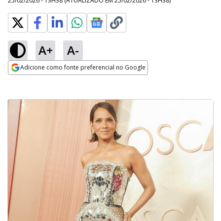
25/02/2026 - 13H38
(ATUALIZADO EM
25/02/2026 - 13H38
)
A+
A-
Adicione como fonte preferencial no Google
Opens in new window