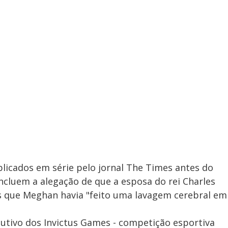
y
V
i
d
e
licados em série pelo jornal The Times antes do
incluem a alegação de que a esposa do rei Charles
o
igos que Meghan havia "feito uma lavagem cerebral em
utivo dos Invictus Games - competição esportiva