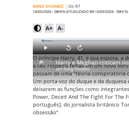
BANG SHOWBIZ
|
Do R7
16/03/2026 - 08H59
(ATUALIZADO EM
16/03/2026 - 09H15
)
A+
A-
L
o
a
d
P
V
A
e
l
o
v
d
O príncipe Harry, 41, e sua esposa, a
a
l
a
:
y
t
n
4
a
ç
a seu respeito feitas em um novo livro
.
r
a
7
por
Bang Showbiz
1
r
9
passam de uma "teoria conspiratória d
0
1
%
s
0
e
s
Um porta-voz do duque e da duquesa d
g
e
u
g
n
u
deixarem as funções como integrantes d
d
n
o
d
Power, Deceit And The Fight For The F
s
o
s
português], do jornalista britânico Tom
obsessão".
M
u
d
o