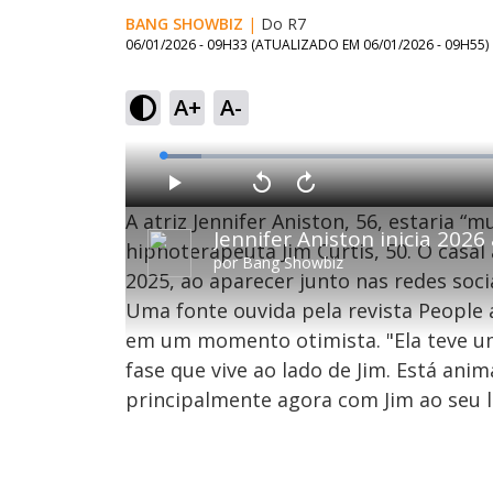
BANG SHOWBIZ
|
Do R7
06/01/2026 - 09H33
(ATUALIZADO EM
06/01/2026 - 09H55
)
A+
A-
L
o
a
d
P
V
A
e
l
o
v
d
A atriz Jennifer Aniston, 56, estaria “
a
l
a
:
Jennifer Aniston inicia 202
y
t
n
5
a
ç
hipnoterapeuta Jim Curtis, 50. O cas
.
r
a
3
por
Bang Showbiz
1
r
3
2025, ao aparecer junto nas redes soci
0
1
%
s
0
e
s
Uma fonte ouvida pela revista People 
g
e
u
g
n
u
em um momento otimista. "Ela teve u
d
n
o
d
fase que vive ao lado de Jim. Está an
s
o
s
principalmente agora com Jim ao seu l
M
u
d
o