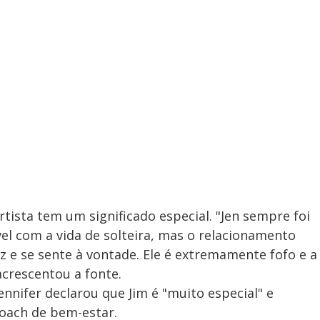
y
V
i
d
e
rtista tem um significado especial. "Jen sempre foi
vel com a vida de solteira, mas o relacionamento
iz e se sente à vontade. Ele é extremamente fofo e a
o
acrescentou a fonte.
ennifer declarou que Jim é "muito especial" e
coach de bem-estar.