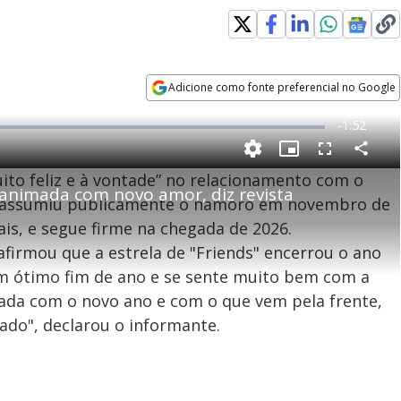
Adicione como fonte preferencial no Google
Opens in new window
R
-
1:52
e
P
C
P
F
m
o
i
u
muito feliz e à vontade” no relacionamento com o
m
c
l
p
6 animada com novo amor, diz revista
a
t
l
a
u
s
al assumiu publicamente o namoro em novembro de
r
r
c
i
t
e
r
ais, e segue firme na chegada de 2026.
i
-
e
l
l
n
i
e
V
h
n
n
afirmou que a estrela de "Friends" encerrou o ano
e
a
-
i
l
r
P
o
i
m ótimo fim de ano e se sente muito bem com a
c
n
c
i
t
d
imada com o novo ano e com o que vem pela frente,
u
g
a
a
r
d
e
ado", declarou o informante.
e
T
i
m
e