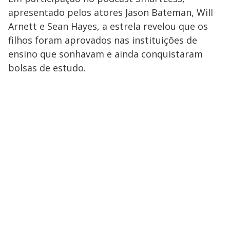
V
o
apresentado pelos atores Jason Bateman, Will
i
Arnett e Sean Hayes, a estrela revelou que os
filhos foram aprovados nas instituições de
ensino que sonhavam e ainda conquistaram
d
bolsas de estudo.
e
o