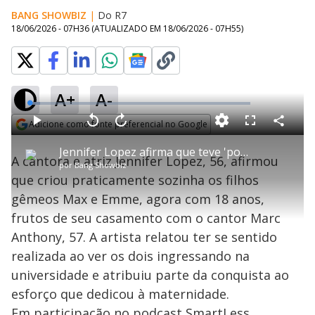
BANG SHOWBIZ
|
Do R7
18/06/2026 - 07H36
(ATUALIZADO EM
18/06/2026 - 07H55
)
A+
A-
L
o
a
Adicione como fonte preferencial no Google
d
C
P
V
A
P
F
e
o
l
o
v
u
Opens in new window
d
m
a
l
a
l
:
Jennifer Lopez afirma que teve 'pouca ajuda' na criação dos filhos gêmeos
p
y
t
n
l
4
A cantora e atriz Jennifer Lopez, 56, afirmou
a
a
ç
s
.
por
Bang Showbiz
r
r
a
c
7
t
1
r
l
r
2
que criou praticamente sozinha os filhos
i
0
1
e
%
l
s
0
e
h
gêmeos Max e Emme, agora com 18 anos,
e
s
n
a
g
e
r
u
g
frutos de seu casamento com o cantor Marc
n
u
a
d
n
o
d
Anthony, 57. A artista relatou ter se sentido
s
o
s
realizada ao ver os dois ingressando na
y
universidade e atribuiu parte da conquista ao
esforço que dedicou à maternidade.
M
u
d
Em participação no podcast SmartLess,