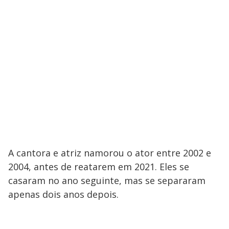
y
M
V
u
d
o
i
d
e
o
A cantora e atriz namorou o ator entre 2002 e
2004, antes de reatarem em 2021. Eles se
casaram no ano seguinte, mas se separaram
apenas dois anos depois.