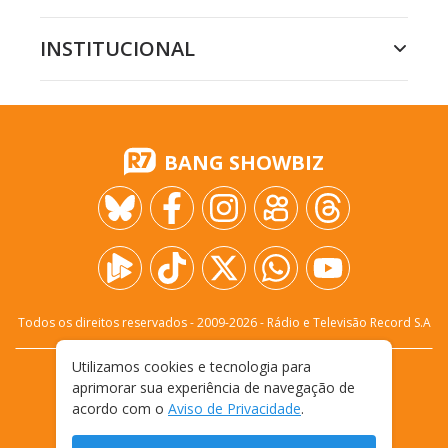
INSTITUCIONAL
BANG SHOWBIZ
Todos os direitos reservados - 2009-
2026
- Rádio e Televisão Record S.A
Utilizamos cookies e tecnologia para
CARREIRA
FALE CONOSCO
PRIVACIDADE
aprimorar sua experiência de navegação de
TERMOS E CONDIÇÕES DE USO
acordo com o
Aviso de Privacidade
.