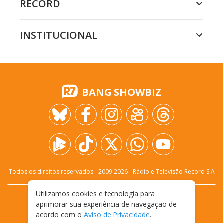
RECORD
INSTITUCIONAL
BANG SHOWBIZ
Todos os direitos reservados - 2009-
2026
- Rádio e Televisão Record S.A
Utilizamos cookies e tecnologia para
CARREIRA
FALE CONOSCO
PRIVACIDADE
aprimorar sua experiência de navegação de
TERMOS E CONDIÇÕES DE USO
acordo com o
Aviso de Privacidade
.