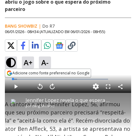
abriu o jogo sobre o que espera do próximo
parceiro
BANG SHOWBIZ
|
Do R7
06/01/2026 - 08H34
(ATUALIZADO EM
06/01/2026 - 08H55
)
A+
A-
Adicione como fonte preferencial no Google
Opens in new window
L
o
a
d
C
P
V
A
P
F
e
o
l
o
v
u
d
m
a
l
a
l
:
Jennifer Lopez revela o que espera de seu próximo parceiro: 'Teria que me amar'
p
y
t
n
l
4
A cantora e atriz Jennifer Lopez, 56, afirmou
a
a
ç
s
.
por
Bang Showbiz
r
r
a
c
5
t
1
r
l
r
6
que ​seu próximo parceiro precisará “respeitá-
i
0
1
e
%
l
s
0
e
h
la” e “aceitá-la como ela é”. Recém-divorciada d​o
e
s
n
a
g
e
r
u
g
ator Ben Affleck, ​53, a artista se apresentava no
n
u
d
n
o
d