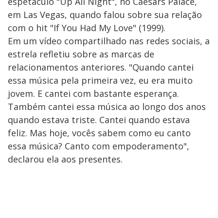
a
espetáculo ​"Up All Night​", no Caesars Palace, ​
s
o
s
em Las Vegas, quando falou sobre sua relação
y
com ​o hit "If You Had My Love​" (1999)​.
Em um vídeo compartilhado nas redes sociais, a
M
V
u
d
estrela refletiu sobre as ​m​arcas de
o
relacionamentos anteriores.​ "Quando cantei
i
essa música pela primeira vez, eu era muito
jovem. E cantei com ​b​astante esperança. ​
Também cantei essa música ao longo dos anos​
d
quando estava triste. Cantei quando estava
feliz. Mas hoje, vocês sabem como eu canto
e
essa música? ​Canto com empoderamento",
declarou ​ela aos ​presentes.
o