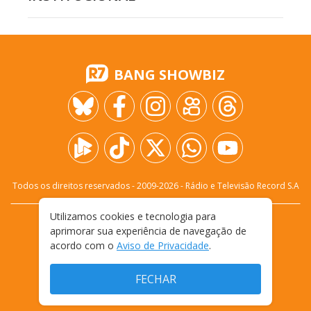
BANG SHOWBIZ
Todos os direitos reservados - 2009-
2026
- Rádio e Televisão Record S.A
Utilizamos cookies e tecnologia para
CARREIRA
FALE CONOSCO
PRIVACIDADE
aprimorar sua experiência de navegação de
TERMOS E CONDIÇÕES DE USO
acordo com o
Aviso de Privacidade
.
FECHAR