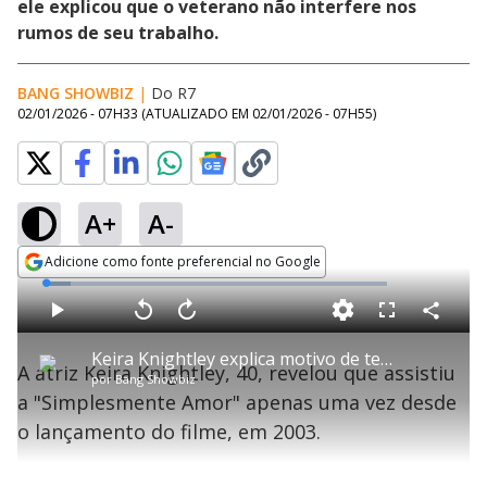
ele explicou que o veterano não interfere nos
rumos de seu trabalho.
BANG SHOWBIZ
|
Do R7
02/01/2026 - 07H33
(ATUALIZADO EM
02/01/2026 - 07H55
)
A+
A-
Adicione como fonte preferencial no Google
Opens in new window
L
o
a
d
C
P
V
A
P
F
e
o
l
o
v
u
d
m
a
l
a
l
:
Keira Knightley explica motivo de ter visto 'Simplesmente Amor' apenas uma vez
p
y
t
n
l
7
A atriz Keira Knightley, 40, revelou que assistiu
a
a
ç
s
.
por
Bang Showbiz
r
r
a
c
2
t
1
r
l
r
8
a "Simplesmente Amor" apenas uma vez desde
i
0
1
e
%
l
s
0
e
h
o lançamento do filme, em 2003.
e
s
n
a
g
e
r
u
g
n
u
d
n
o
d