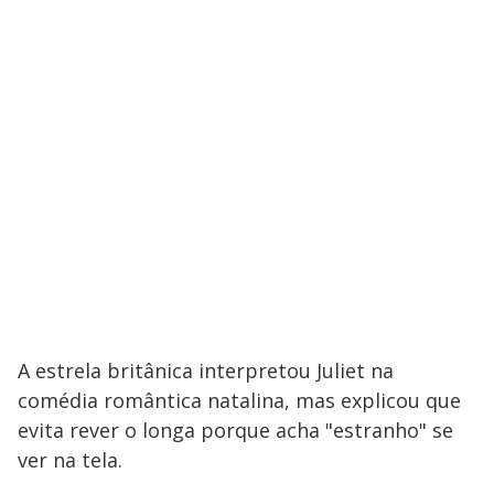
a
s
o
s
y
M
V
u
d
o
i
d
e
A estrela britânica interpretou Juliet na
o
comédia romântica natalina, mas explicou que
evita rever o longa porque acha "estranho" se
ver na tela.