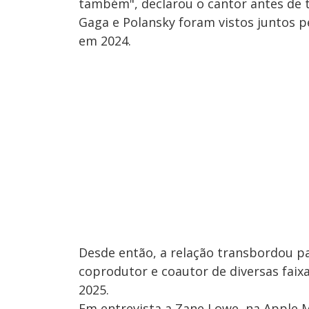
também", declarou o cantor antes de 
Gaga e Polansky foram vistos juntos p
em 2024.
Desde então, a relação transbordou pa
coprodutor e coautor de diversas fai
2025.
Em entrevista a Zane Lowe, na Apple