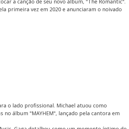
tocar a canção de seu novo álbum, "The Romantic".
ela primeira vez em 2020 e anunciaram o noivado
ra o lado profissional. Michael atuou como
xas no álbum "MAYHEM", lançado pela cantora em
 Music, Gaga detalhou como um momento íntimo do