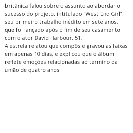
a
d
n
o
d
britânica falou sobre o assunto ao abordar o
s
o
s
sucesso do projeto, intitulado "West End Girl",
y
seu primeiro trabalho inédito em sete anos,
que foi lançado após o fim de seu casamento
M
V
u
d
com o ator David Harbour, 51.
o
A estrela relatou que compôs e gravou as faixas
i
em apenas 10 dias, e explicou que o álbum
reflete emoções relacionadas ao término da
união de quatro anos.
d
e
o