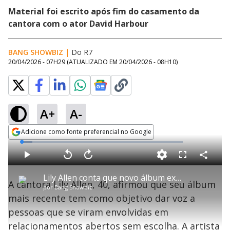
Material foi escrito após fim do casamento da
cantora com o ator David Harbour
BANG SHOWBIZ
|
Do R7
20/04/2026 - 07H29
(ATUALIZADO EM
20/04/2026 - 08H10
)
A+
A-
Adicione como fonte preferencial no Google
Opens in new window
L
o
a
d
C
P
V
A
P
F
e
o
l
o
v
u
d
m
a
l
a
l
:
Lily Allen conta que novo álbum expõe 'consequências emocionais' das relações abertas
p
y
t
n
l
6
A cantora Lily Allen, 40, afirmou que seu álbum
a
a
ç
s
.
por
Bang Showbiz
r
r
a
c
6
t
1
r
l
r
9
mais recente tem como objetivo dar voz a
i
0
1
e
%
l
s
0
e
h
pessoas que se viram envolvidas em
e
s
n
a
g
e
r
u
g
relacionamentos abertos sem escolha. A artista
n
u