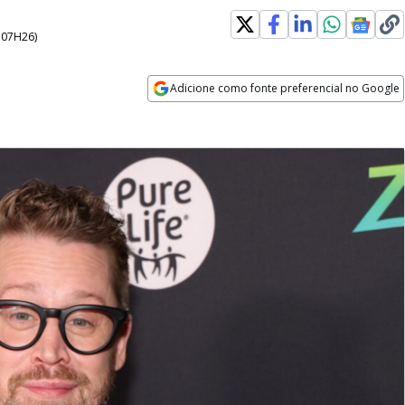
- 07H26
)
Adicione como fonte preferencial no Google
Opens in new window