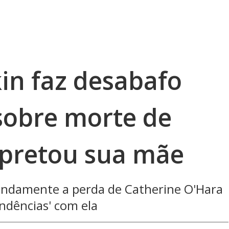
in faz desabafo
sobre morte de
erpretou sua mãe
undamente a perda d​e Catherine O'Hara
endências' com ela