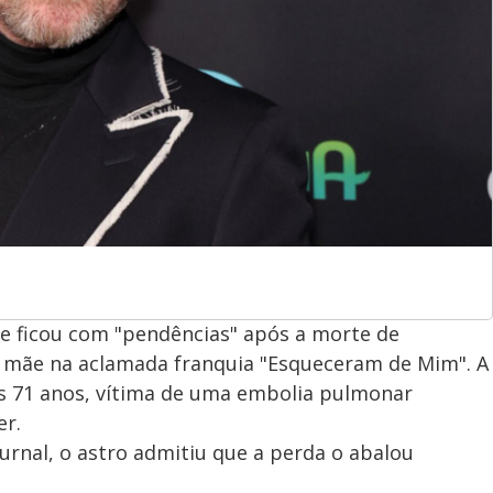
ue ficou com "pendências" após a morte de
a mãe na aclamada franquia "Esqueceram de Mim". A
os 71 anos, vítima de uma embolia pulmonar
er.
urnal, o astro admitiu que a perda o abalou