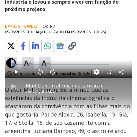
indústria o levou a sempre viver em função do
próximo projeto
BANG SHOWBIZ
|
Do R7
09/06/2026 - 10H04
(ATUALIZADO EM
09/06/2026 - 10H25
)
A+
A-
L
o
a
Adicione como fonte preferencial no Google
d
C
P
V
A
P
F
e
o
l
o
v
u
Opens in new window
d
m
a
l
a
l
:
Matt Damon afirma que carreira em Hollywood atrapalhou convivência com as filhas
p
y
t
n
l
5
O ator Matt Damon, 55, afirmou que as
a
a
ç
s
.
por
Bang Showbiz
r
r
a
c
0
t
1
r
l
r
7
exigências da indústria cinematográfica o
i
0
1
e
%
l
s
0
e
h
afastaram da convivência com as filhas mais do
e
s
n
a
g
e
r
u
g
que gostaria. Pai de Alexia, 26, Isabella, 19, Gia,
n
u
a
d
n
o
d
17, e Stella, 15, de seu casamento com a
s
o
s
argentina Luciana Barroso, 49, o astro relatou