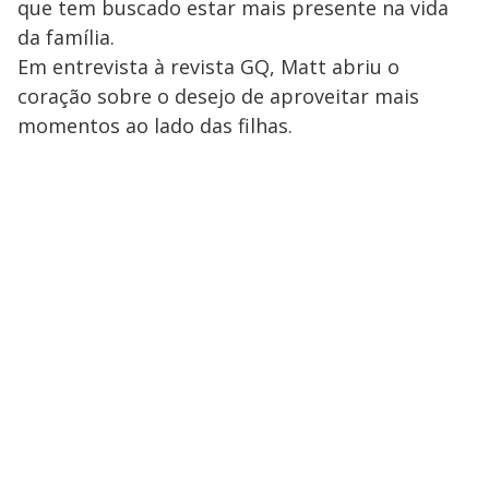
y
que tem buscado estar mais presente na vida
da família.
M
V
u
d
Em entrevista à revista GQ, Matt abriu o
o
coração sobre o desejo de aproveitar mais
i
momentos ao lado das filhas.
d
e
o