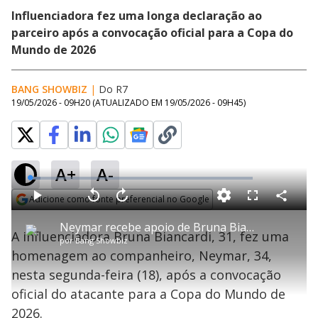
Influenciadora fez uma longa declaração ao
parceiro após a convocação oficial para a Copa do
Mundo de 2026
BANG SHOWBIZ
|
Do R7
19/05/2026 - 09H20
(ATUALIZADO EM
19/05/2026 - 09H45
)
A+
A-
L
o
a
Adicione como fonte preferencial no Google
d
C
P
V
A
P
F
e
o
l
o
v
u
Opens in new window
d
m
a
l
a
l
:
Neymar recebe apoio de Bruna Biancardi após convocação para a Copa: ‘Você suportou em silêncio’
p
y
t
n
l
4
A influenciadora Bruna Biancardi, 31, fez uma
a
a
ç
s
.
por
Bang Showbiz
r
r
a
c
9
t
1
r
l
r
3
homenagem ao companheiro, Neymar, 34,
i
0
1
e
%
l
s
0
e
h
nesta segunda-feira (18), após a convocação
e
s
n
a
g
e
r
u
g
oficial do atacante para a Copa do Mundo de
n
u
a
d
n
o
d
2026.
s
o