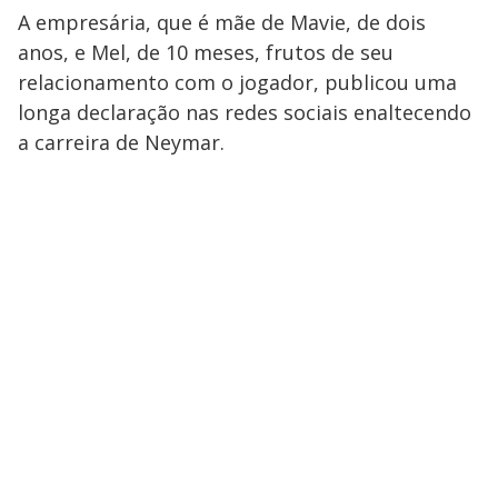
s
A empresária, que é mãe de Mavie, de dois
y
anos, e Mel, de 10 meses, frutos de seu
relacionamento com o jogador, publicou uma
M
V
u
d
longa declaração nas redes sociais enaltecendo
o
a carreira de Neymar.
i
d
e
o