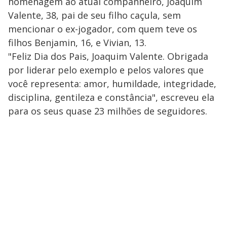
a
homenagem ao atual companheiro, Joaquim
s
o
s
Valente, 38, pai de seu filho caçula, sem
y
mencionar o ex-jogador, com quem teve os
filhos Benjamin, 16, e Vivian, 13.
M
V
u
d
"Feliz Dia dos Pais, Joaquim Valente. Obrigada
o
por liderar pelo exemplo e pelos valores que
i
você representa: amor, humildade, integridade,
disciplina, gentileza e constância", escreveu ela
para os seus quase 23 milhões de seguidores.
d
e
o