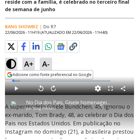
reside com a família, é celebrado no terceiro final
de semana de junho
BANG SHOWBIZ
|
Do R7
22/06/2026 - 11H19
(ATUALIZADO EM
22/06/2026 - 11H40
)
A+
A-
Adicione como fonte preferencial no Google
Opens in new window
L
o
a
d
C
P
V
A
P
F
e
o
l
o
v
u
d
m
a
l
a
l
:
No Dia dos Pais, Gisele homenageia Joaquim Valente e ignora Tom Brady: 'Você é inspirador'
p
y
t
n
l
7
A supermodelo Gisele Bündchen, 45, ignorou o
a
a
ç
s
.
por
Bang Showbiz
r
r
a
c
4
t
1
r
l
r
8
ex-marido, Tom Brady, 48, ao celebrar o Dia dos
i
0
1
e
%
l
s
0
e
h
Pais nos Estados Unidos. Em publicação no
e
s
n
a
g
e
r
u
g
Instagram no domingo (21), a brasileira prestou
n
u
d
n
o
d