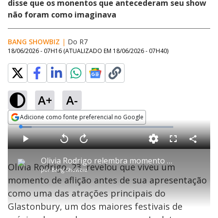
disse que os monentos que antecederam seu show
não foram como imaginava
BANG SHOWBIZ
|
Do R7
18/06/2026 - 07H16
(ATUALIZADO EM
18/06/2026 - 07H40
)
A+
A-
Adicione como fonte preferencial no Google
Opens in new window
L
o
a
d
C
P
V
A
P
F
e
o
l
o
v
u
d
m
a
l
a
l
:
Olivia Rodrigo relembra momento de ‘pânico’ antes de show em grande festival na Inglaterra
p
y
t
n
l
7
Olivia Rodrigo, 23, revelou que viveu um
a
a
ç
s
.
por
Bang Showbiz
r
r
a
c
2
t
1
r
l
r
0
momento de aflição antes de sua apresentação
i
0
1
e
%
l
s
0
e
h
como uma das atrações principais do
e
s
n
a
g
e
r
u
g
Glastonbury, um dos maiores festivais de
n
u
d
n
o
d