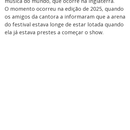
a
música do mundo, que ocorre na Inglaterra.
s
o
s
O momento ocorreu na edição de 2025, quando
y
os amigos da cantora a informaram que a arena
do festival estava longe de estar lotada quando
M
V
u
d
ela já estava prestes a começar o show.
o
i
d
e
o