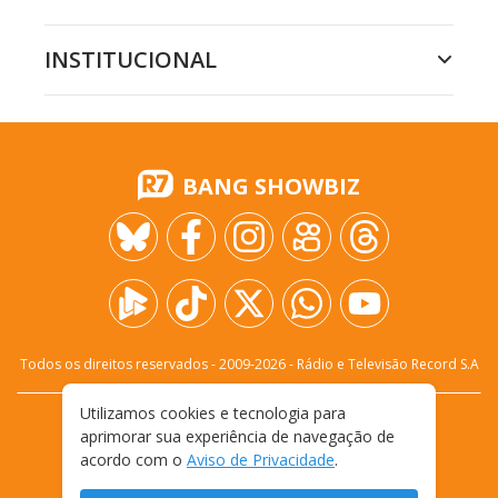
INSTITUCIONAL
BANG SHOWBIZ
Todos os direitos reservados - 2009-
2026
- Rádio e Televisão Record S.A
Utilizamos cookies e tecnologia para
CARREIRA
FALE CONOSCO
PRIVACIDADE
aprimorar sua experiência de navegação de
TERMOS E CONDIÇÕES DE USO
acordo com o
Aviso de Privacidade
.