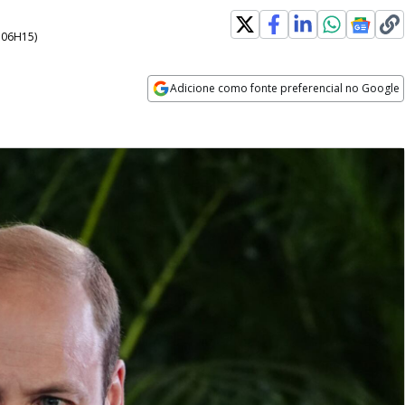
- 06H15
)
Adicione como fonte preferencial no Google
Opens in new window