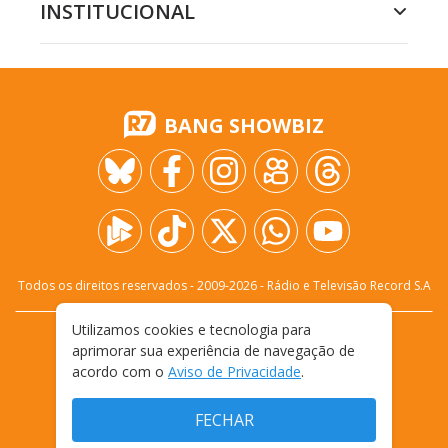
INSTITUCIONAL
BANG SHOWBIZ
Todos os direitos reservados - 2009-
2026
- Rádio e Televisão Record S.A
Utilizamos cookies e tecnologia para
CARREIRA
FALE CONOSCO
PRIVACIDADE
aprimorar sua experiência de navegação de
TERMOS E CONDIÇÕES DE USO
acordo com o
Aviso de Privacidade
.
FECHAR