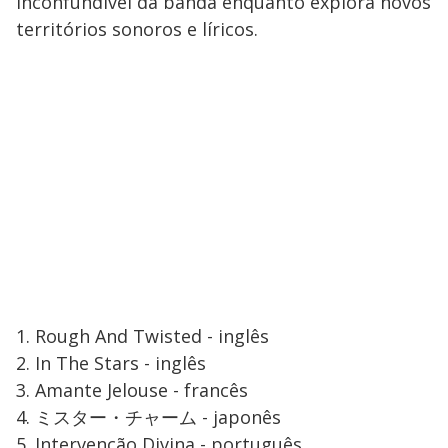
inconfundível da banda enquanto explora novos
territórios sonoros e líricos.
1. Rough And Twisted - inglês
2. In The Stars - inglês
3. Amante Jelouse - francês
4. ミスター・チャーム - japonês
5. Intervenção Divina - português