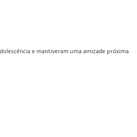
y
V
i
 adolescência e mantiveram uma amizade próxima
d
e
o