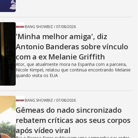
BANG SHOWBIZ
/
07/08/2026
'Minha melhor amiga', diz
Antonio Banderas sobre vínculo
com a ex Melanie Griffith
Ator, que atualmente mora na Espanha com a parceira,
Nicole Kimpel, relatou que continua encontrando Melanie
quando visita os EUA
BANG SHOWBIZ
/
07/08/2026
Gêmeas do nado sincronizado
rebatem críticas ​a​os seus corpos
após vídeo viral
Bia e Branca Feres publicaram uma campanha nas redes