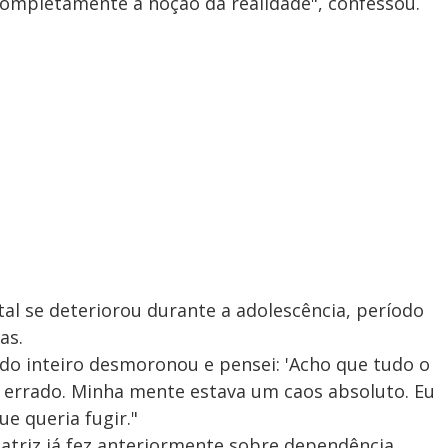
completamente a noção da realidade", confessou.
al se deteriorou durante a adolescência, período
as.
ndo inteiro desmoronou e pensei: 'Acho que tudo o
á errado. Minha mente estava um caos absoluto. Eu
e queria fugir."
 atriz já fez anteriormente sobre dependência