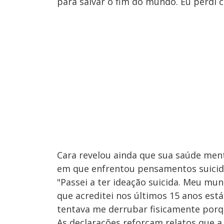
para salvar o fim do mundo. Eu perdi 
Cara revelou ainda que sua saúde ment
em que enfrentou pensamentos suicid
"Passei a ter ideação suicida. Meu mu
que acreditei nos últimos 15 anos est
tentava me derrubar fisicamente porqu
As declarações reforçam relatos que a