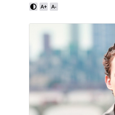
A+
A-