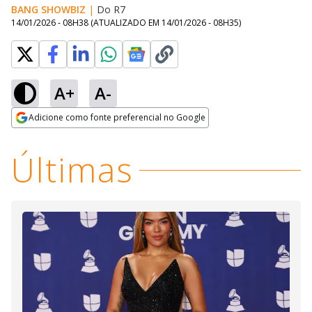
BANG SHOWBIZ
|
Do R7
14/01/2026 - 08H38
(ATUALIZADO EM
14/01/2026 - 08H35
)
A+
A-
Loaded
:
43.23%
Adicione como fonte preferencial no Google
Ativar
Som
Opens in new window
Últimas