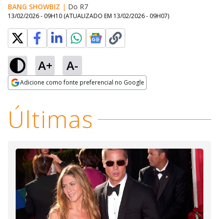
BANG SHOWBIZ
|
Do R7
13/02/2026 - 09H10
(ATUALIZADO EM
13/02/2026 - 09H07
)
A+
A-
Loaded
:
86.80%
Adicione como fonte preferencial no Google
Ativar
Som
Opens in new window
Últimas