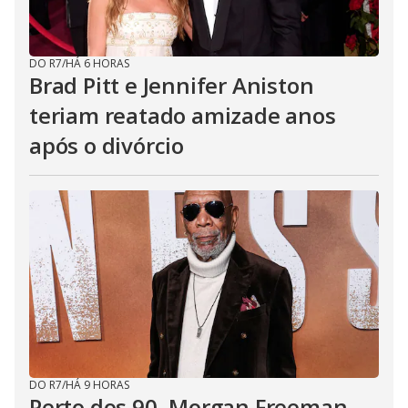
DO R7
/
HÁ 6 HORAS
Brad Pitt e Jennifer Aniston
teriam reatado amizade anos
após o divórcio
DO R7
/
HÁ 9 HORAS
Perto dos 90, Morgan Freeman