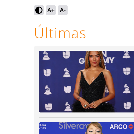
Loaded
:
69.03%
A+
A-
Ativar
Som
Últimas