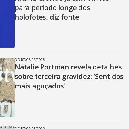
para período longe dos
holofotes, diz fonte
DO R7
/
06/08/2026
Natalie Portman revela detalhes
sobre terceira gravidez: ‘Sentidos
mais aguçados’
DO R7
/
06/08/2026