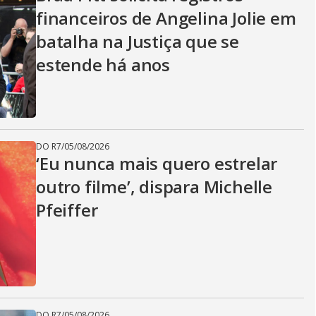
financeiros de Angelina Jolie em
batalha na Justiça que se
estende há anos
DO R7
/
05/08/2026
‘Eu nunca mais quero estrelar
outro filme’, dispara Michelle
Pfeiffer
DO R7
/
05/08/2026