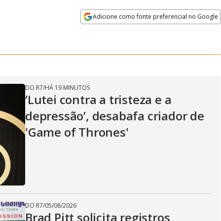
Adicione como fonte preferencial no Google
Velocidade
Opens in new window
DO R7
/
HÁ 19 MINUTOS
‘Lutei contra a tristeza e a
depressão’, desabafa criador de
'Game of Thrones'
DO R7
/
05/08/2026
Brad Pitt solicita registros