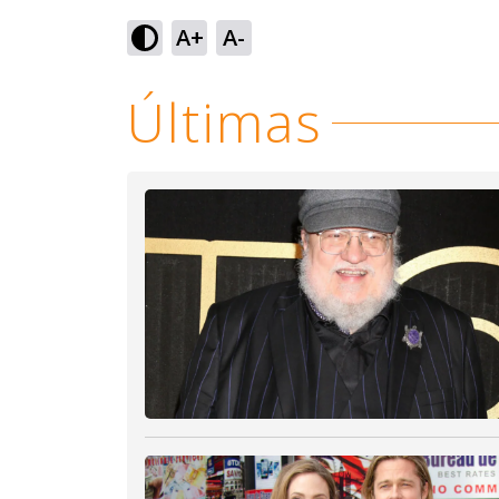
Loaded
:
56.85%
A+
A-
Ativar
Som
Últimas